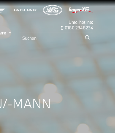
Unfallhotline:
0180 2348234

ere
U/-MANN