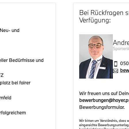
Bei Rückfragen s
Verfügung:
r Neu- und
Andr
Sparten
ller Bedürfnisse und
050

bew

FZ
latz bei fairer
Wir freuen uns auf Dei
mfeld
bewerbungen@hoyer.p
Bewerbungsformular.
rfolgreichem
Wir bitten um Verständnis, dass 
eingereichte Bewerbungsunterlage