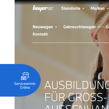
Standorte
Marken
Neuwagen
Gebrauchtwagen
G
Kontakt
AUSBILDUN
Servicetermin
Online
FÜR GROSS- 