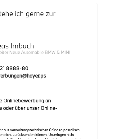
tehe ich gerne zur
eas Imbach
leiter Neue Automobile BMW & MINI
21 8888-80
erbungen@hoyer.ps
ne Onlinebewerbung an
s
oder über unser Online-
wir aus verwaltungstechnischen Gründen postalisch
n nicht zurücksenden können. Unterlagen nicht