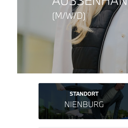
USSENHAND
(M/W/D)
STANDORT
NIENBURG