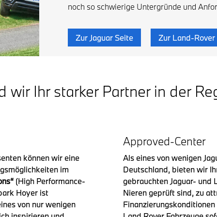
noch so schwierige Untergründe und Anfo
Zur Jaguar Seite
Zur Land-Rover 
d wir Ihr starker Partner in der R
Approved-Center
enten können wir eine
Als eines von wenigen Ja
ngsmöglichkeiten im
Deutschland, bieten wir I
ons“
(High Performance-
gebrauchten Jaguar- und L
ark Hoyer ist
Nieren geprüft sind, zu at
ines von nur wenigen
Finanzierungskonditionen 
ch inspirieren und
Land Rover Fahrzeuge sofo