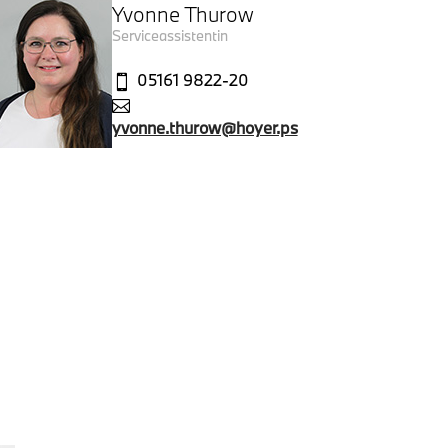
Yvonne Thurow
Serviceassistentin
05161 9822-20


yvonne.thurow@hoyer.ps