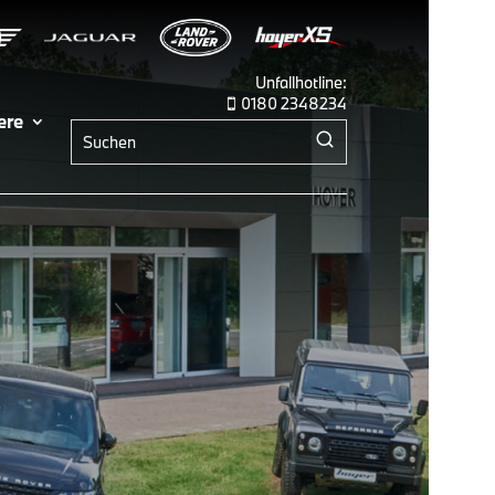
Unfallhotline:
0180 2348234

ere