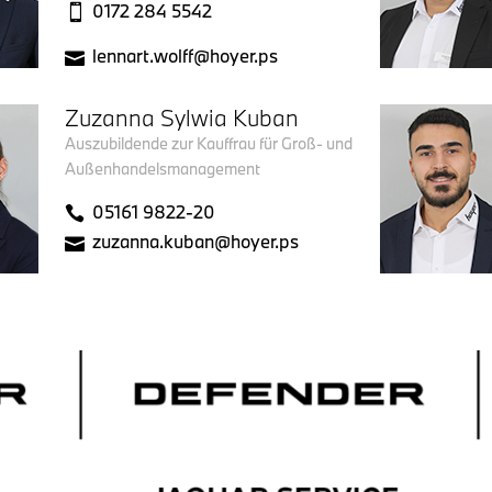
0172 284 5542
lennart.wolff@hoyer.ps
Zuzanna Sylwia Kuban
Auszubildende zur Kauffrau für Groß- und
Außenhandelsmanagement
05161 9822-20
zuzanna.kuban@hoyer.ps