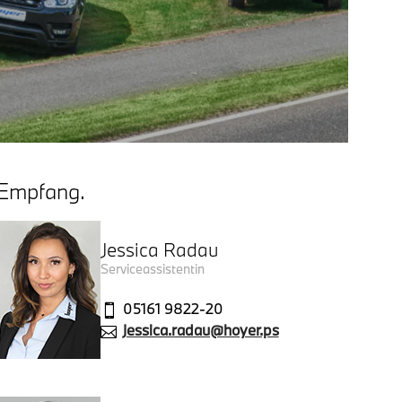
Empfang.
Jessica Radau
Serviceassistentin
05161 9822-20

jessica.radau@hoyer.ps
