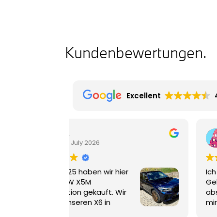
Kunden­be­wer­tungen.
Excellent
Privater Account
16 July 2026
er
Ich habe im BMW Autohaus Hoyer ei
Gebrauchtwagen gekauft und bin
r
absolut begeistert! Der Wagen wurd
mir in einem erstklassigen Zustand
ber
übergeben, und der zusätzliche Serv