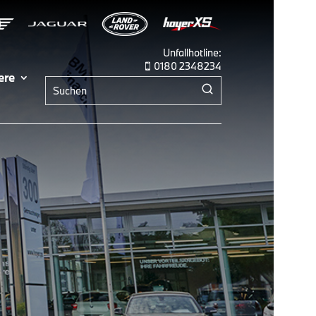
Unfallhotline:
0180 2348234

ere