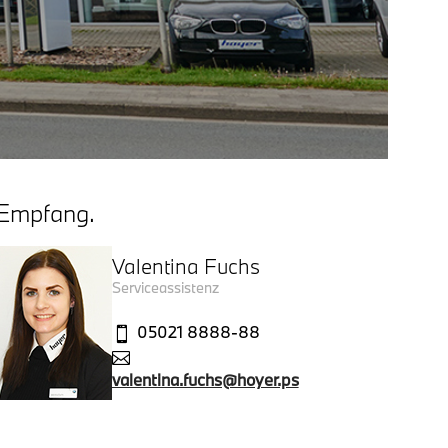
Empfang.
Valentina Fuchs
Serviceassistenz
05021 8888-88


valentina.fuchs@hoyer.ps