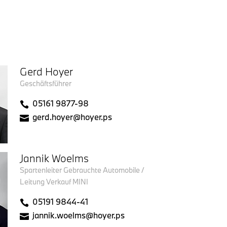
h kann das Autohaus in Nienburg
Highly recomme
solut empfehlen!
if you're car s
Gerd Hoyer
Geschäftsführer
05161 9877-98
gerd.hoyer@hoyer.ps
Jannik Woelms
Spartenleiter Gebrauchte Automobile /
Leitung Verkauf MINI
05191 9844-41
jannik.woelms@hoyer.ps