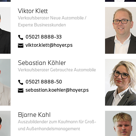
Viktor Klett
Verkaufsberater Neue Automobile /
Experte Businesskunden
05021 8888-33
viktor.klett@hoyer.ps
Sebastian Köhler
Verkaufsberater Gebrauchte Automobile
05021 8888-50
sebastian.koehler@hoyer.ps
Bjarne Kahl
Auszubildender zum Kaufmann für Groß-
und Außenhandelsmanagement