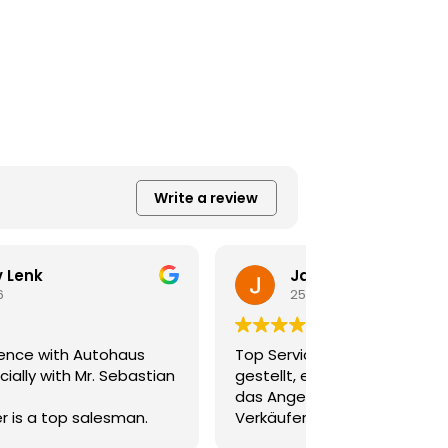
Write a review
Jadilein113
Klau
25 June 2026
19 June 
p Service! Anfrage für ein Auto
Bought a great
stellt, eine Stunde später hatte ich
and couldn't b
s Angebot vorliegen und einen
with the servic
rkäufer der sich von Anfang bis Ende
was friendly,
per gekümmert hat. Mehr kann man
knowledgeable,