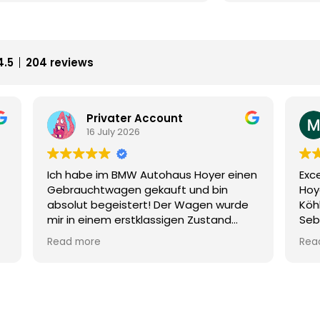
r
went smoothly, exactly as we agreed.
si
,
Mr. Sebastian Köhler always answered
ex
ab.
the phone immediately, he was kind
Au
and helpful.
na
4.5
204 reviews
The car was as described.
Th
I would buy here also next time.
Ic
I recommend looking for Sebastien in
ab
this Autohaus.
Miroslav Lenk
1 July 2026
nen
Excellent experience with Autohaus
To
Hoyer and especially with Mr. Sebastian
ge
e
Köhler.
da
Sebastien Köhler is a top salesman.
Ve
ice
I bought a car here and everything
su
Read more
Re
r
went smoothly, exactly as we agreed.
si
,
Mr. Sebastian Köhler always answered
ex
ab.
the phone immediately, he was kind
Au
and helpful.
na
The car was as described.
Th