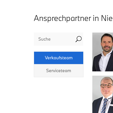
Vertrauen
Liebe Grüße
tung war auch
L.F
 noch
Ansprechpartner in Nie
keit
 Händler bei
ch, blitzschnell
ze Kauferlebnis
U
tiv und fair,
ch und erwartet.
ufer, wie man ihn
ch, kompetent
Verkaufsteam
MW werden wir
Serviceteam
uf uns