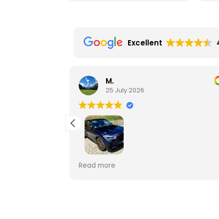
onnte der
vor der Übergabe war einfach top. De
nd
gesamte Kaufprozess lief absolut fair
gen werden.
transparent und super professionell 
Vertrauen
Vielen Dank an das tolle Team in
Excellent
tung war auch
Nienburg!
 noch
keit
Liebe Grüße
 Händler bei
L.F
Privater Account
ch, blitzschnell
16 July 2026
ze Kauferlebnis
tiv und fair,
ch und erwartet.
Ich habe im BMW Autohaus Hoyer ei
ufer, wie man ihn
Gebrauchtwagen gekauft und bin
ch, kompetent
absolut begeistert! Der Wagen wurd
mir in einem erstklassigen Zustand
MW werden wir
übergeben, und der zusätzliche Serv
ier einen BMW
Read more
uf uns
vor der Übergabe war einfach top. De
. Wir wollten
gesamte Kaufprozess lief absolut fair
ben, da wir
transparent und super professionell 
en, konnte der
Vielen Dank an das tolle Team in
nd
Nienburg!
gen werden.