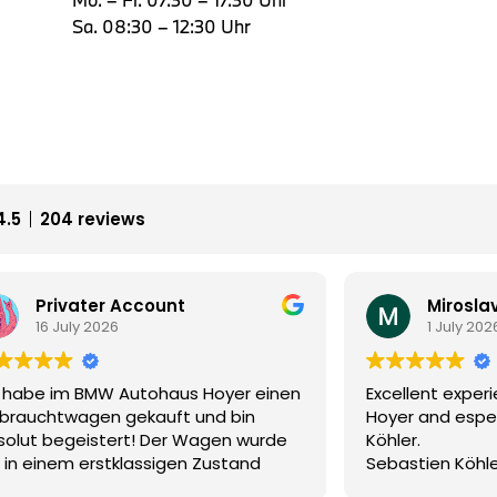
Sa. 08:30 – 12:30 Uhr
4.5
204 reviews
Miroslav Lenk
1 July 2026
nen
Excellent experience with Autohaus
To
Hoyer and especially with Mr. Sebastian
ge
e
Köhler.
da
Sebastien Köhler is a top salesman.
Ve
ice
I bought a car here and everything
su