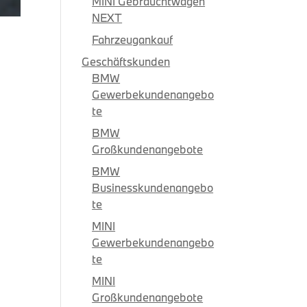
MINI Gebrauchtwagen
NEXT
Fahrzeugankauf
Geschäftskunden
BMW
Gewerbekundenangebo
te
BMW
Großkundenangebote
BMW
Businesskundenangebo
te
MINI
Gewerbekundenangebo
te
MINI
Großkundenangebote