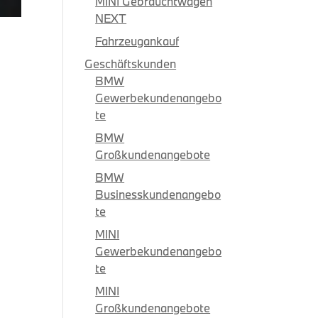
MINI Gebrauchtwagen
NEXT
Fahrzeugankauf
Geschäftskunden
BMW
Gewerbekundenangebo
te
BMW
Großkundenangebote
BMW
Businesskundenangebo
te
MINI
Gewerbekundenangebo
te
MINI
Großkundenangebote