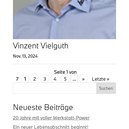
Vinzent Vielguth
Nov. 13, 2024
Seite 1 von
7
1
2
3
4
5
...
»
Letzte »
Suchen
Neueste Beiträge
20 Jahre mit voller Werkstatt-Power
Ein neuer Lebensabschnitt beginnt!